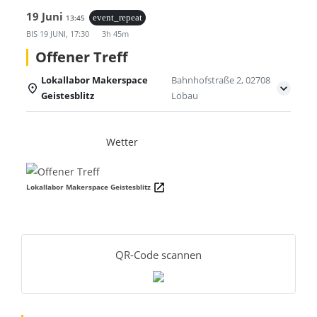
19 Juni
13:45
event_repeat
BIS
19 JUNI, 17:30
3h 45m
Offener Treff
Lokallabor Makerspace
Bahnhofstraße 2, 02708
Geistesblitz
Löbau
Einzelheiten
Wetter
Lokallabor Makerspace Geistesblitz
QR-Code scannen