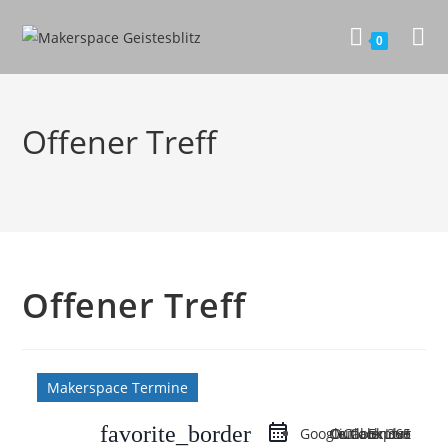
0
Offener Treff
Offener Treff
Makerspace Termine
favorite_border
Google Calendar
Outlook Live
Outlook 365
iCal Export